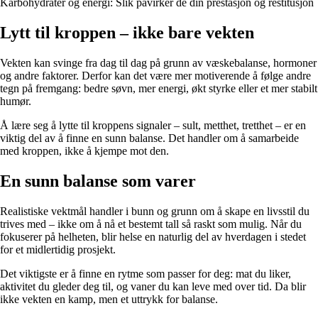
Karbohydrater og energi: Slik påvirker de din prestasjon og restitusjon
Lytt til kroppen – ikke bare vekten
Vekten kan svinge fra dag til dag på grunn av væskebalanse, hormoner
og andre faktorer. Derfor kan det være mer motiverende å følge andre
tegn på fremgang: bedre søvn, mer energi, økt styrke eller et mer stabilt
humør.
Å lære seg å lytte til kroppens signaler – sult, metthet, tretthet – er en
viktig del av å finne en sunn balanse. Det handler om å samarbeide
med kroppen, ikke å kjempe mot den.
En sunn balanse som varer
Realistiske vektmål handler i bunn og grunn om å skape en livsstil du
trives med – ikke om å nå et bestemt tall så raskt som mulig. Når du
fokuserer på helheten, blir helse en naturlig del av hverdagen i stedet
for et midlertidig prosjekt.
Det viktigste er å finne en rytme som passer for deg: mat du liker,
aktivitet du gleder deg til, og vaner du kan leve med over tid. Da blir
ikke vekten en kamp, men et uttrykk for balanse.