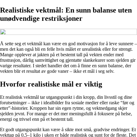
Realistiske vektmål: En sunn balanse uten
unødvendige restriksjoner
Å sette seg et vektmål kan være en god motivasjon for å leve sunnere –
men det kan også bli en felle hvis målet er urealistisk eller for strengt.
Mange opplever at jakten på et bestemt tall på vekten ender med
frustrasjon, dårlig samvittighet og gjentatte slankekurer som sjelden gir
varige resultater. I stedet handler det om å finne en sunn balanse, der
vekten blir et resultat av gode vaner – ikke et mål i seg selv.
Hvorfor realistiske mål er viktig
Et realistisk vektmål tar utgangspunkt i din kropp, din livsstil og dine
forutsetninger – ikke i idealbilder fra sosiale medier eller raske “før og
etter”-historier. Kroppen har sin egen rytme, og vektnedgang skjer
sjelden jevnt. For mange er det mer meningsfullt å fokusere på helse,
energi og trivsel enn på et bestemt tall.
Et godt utgangspunkt kan være å sikte mot små, gradvise endringer. Et
vekttap på 0,5–1 kilo i uken er både realistisk og sunt for de fleste. Det