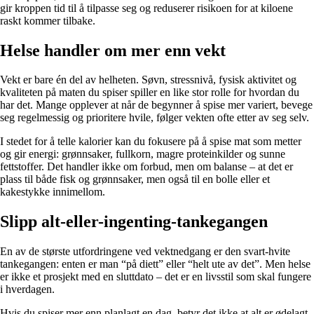
gir kroppen tid til å tilpasse seg og reduserer risikoen for at kiloene
raskt kommer tilbake.
Helse handler om mer enn vekt
Vekt er bare én del av helheten. Søvn, stressnivå, fysisk aktivitet og
kvaliteten på maten du spiser spiller en like stor rolle for hvordan du
har det. Mange opplever at når de begynner å spise mer variert, bevege
seg regelmessig og prioritere hvile, følger vekten ofte etter av seg selv.
I stedet for å telle kalorier kan du fokusere på å spise mat som metter
og gir energi: grønnsaker, fullkorn, magre proteinkilder og sunne
fettstoffer. Det handler ikke om forbud, men om balanse – at det er
plass til både fisk og grønnsaker, men også til en bolle eller et
kakestykke innimellom.
Slipp alt-eller-ingenting-tankegangen
En av de største utfordringene ved vektnedgang er den svart-hvite
tankegangen: enten er man “på diett” eller “helt ute av det”. Men helse
er ikke et prosjekt med en sluttdato – det er en livsstil som skal fungere
i hverdagen.
Hvis du spiser mer enn planlagt en dag, betyr det ikke at alt er ødelagt.