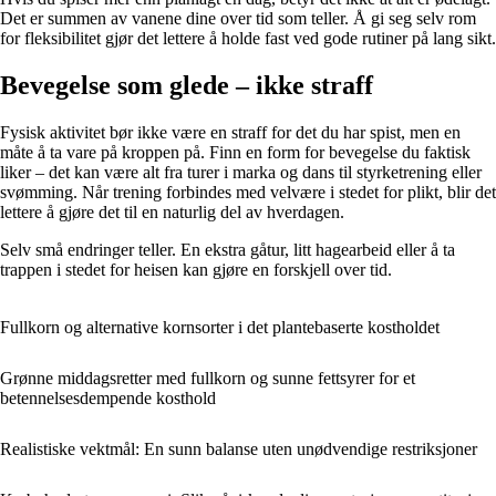
Det er summen av vanene dine over tid som teller. Å gi seg selv rom
for fleksibilitet gjør det lettere å holde fast ved gode rutiner på lang sikt.
Bevegelse som glede – ikke straff
Fysisk aktivitet bør ikke være en straff for det du har spist, men en
måte å ta vare på kroppen på. Finn en form for bevegelse du faktisk
liker – det kan være alt fra turer i marka og dans til styrketrening eller
svømming. Når trening forbindes med velvære i stedet for plikt, blir det
lettere å gjøre det til en naturlig del av hverdagen.
Selv små endringer teller. En ekstra gåtur, litt hagearbeid eller å ta
trappen i stedet for heisen kan gjøre en forskjell over tid.
Fullkorn og alternative kornsorter i det plantebaserte kostholdet
Grønne middagsretter med fullkorn og sunne fettsyrer for et
betennelsesdempende kosthold
Realistiske vektmål: En sunn balanse uten unødvendige restriksjoner