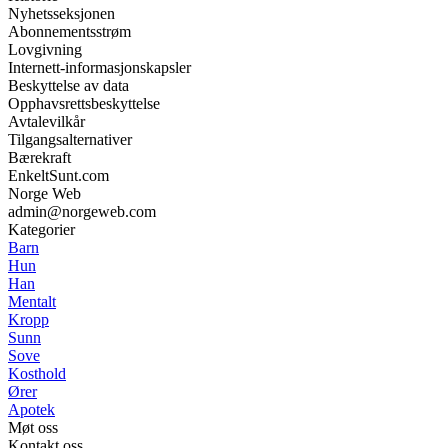
Nyhetsseksjonen
Abonnementsstrøm
Lovgivning
Internett-informasjonskapsler
Beskyttelse av data
Opphavsrettsbeskyttelse
Avtalevilkår
Tilgangsalternativer
Bærekraft
EnkeltSunt.com
Norge Web
admin@norgeweb.com
Kategorier
Barn
Hun
Han
Mentalt
Kropp
Sunn
Sove
Kosthold
Ører
Apotek
Møt oss
Kontakt oss