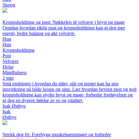
Skoog
Kroppsholdning og pust: Nøkkelen til velvære i bryst og mage
Oppdag hvordan riktig pust og kroppsholdning kan gi deg mer
energi, bedre balanse og økt velvære.
Hun
Hun
Kroppsholdning
Pust
Velvære
Helse
Mindfulness
2 min
Små endringer i hvordan du sitter, står og puster kan ha stor
innvirkning på både kropp og sinn. Lær hvordan bevisst pust og god
kroppsholdning kan styrke bryst og mage, forbedre fordøyelsen og
gi deg en dypere følelse av ro og vitalitet.
Isak Østbye
Isak
Østbye
Strekk deg fri: Forebygg muskelspenninger og forbedre