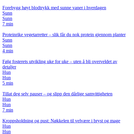
Forebygg høyt blodtrykk med sunne vaner i hverdagen
Sunn
Sunn
7 min
Proteinrike vegetarretter – slik får du nok protein gjennom planter
Sunn
Sunn
4 min
Følg fosterets utvikling uke for uke – uten å bli overveldet av
detaljer
Hun
Hun
5 min
Tillat deg selv pauser – og slipp den dårlige samvittigheten
Hun
Hun
7 min
Kroppsholdning og pust: Nøkkelen til velvære i bryst og mage
Hun
Hun