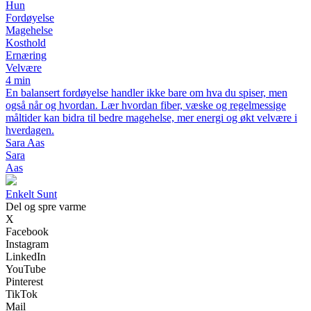
Hun
Fordøyelse
Magehelse
Kosthold
Ernæring
Velvære
4 min
En balansert fordøyelse handler ikke bare om hva du spiser, men
også når og hvordan. Lær hvordan fiber, væske og regelmessige
måltider kan bidra til bedre magehelse, mer energi og økt velvære i
hverdagen.
Sara Aas
Sara
Aas
Enkelt Sunt
Del og spre varme
X
Facebook
Instagram
LinkedIn
YouTube
Pinterest
TikTok
Mail