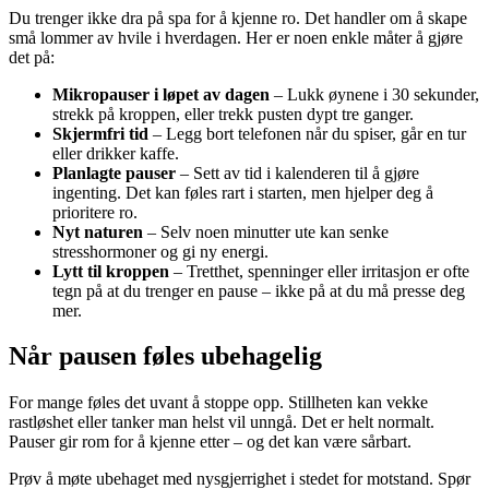
Du trenger ikke dra på spa for å kjenne ro. Det handler om å skape
små lommer av hvile i hverdagen. Her er noen enkle måter å gjøre
det på:
Mikropauser i løpet av dagen
– Lukk øynene i 30 sekunder,
strekk på kroppen, eller trekk pusten dypt tre ganger.
Skjermfri tid
– Legg bort telefonen når du spiser, går en tur
eller drikker kaffe.
Planlagte pauser
– Sett av tid i kalenderen til å gjøre
ingenting. Det kan føles rart i starten, men hjelper deg å
prioritere ro.
Nyt naturen
– Selv noen minutter ute kan senke
stresshormoner og gi ny energi.
Lytt til kroppen
– Tretthet, spenninger eller irritasjon er ofte
tegn på at du trenger en pause – ikke på at du må presse deg
mer.
Når pausen føles ubehagelig
For mange føles det uvant å stoppe opp. Stillheten kan vekke
rastløshet eller tanker man helst vil unngå. Det er helt normalt.
Pauser gir rom for å kjenne etter – og det kan være sårbart.
Prøv å møte ubehaget med nysgjerrighet i stedet for motstand. Spør