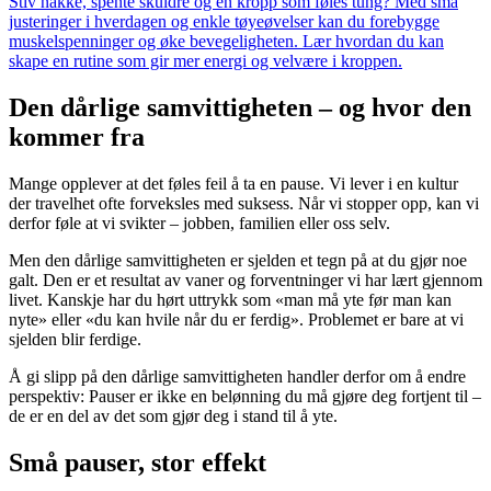
Stiv nakke, spente skuldre og en kropp som føles tung? Med små
justeringer i hverdagen og enkle tøyeøvelser kan du forebygge
muskelspenninger og øke bevegeligheten. Lær hvordan du kan
skape en rutine som gir mer energi og velvære i kroppen.
Den dårlige samvittigheten – og hvor den
kommer fra
Mange opplever at det føles feil å ta en pause. Vi lever i en kultur
der travelhet ofte forveksles med suksess. Når vi stopper opp, kan vi
derfor føle at vi svikter – jobben, familien eller oss selv.
Men den dårlige samvittigheten er sjelden et tegn på at du gjør noe
galt. Den er et resultat av vaner og forventninger vi har lært gjennom
livet. Kanskje har du hørt uttrykk som «man må yte før man kan
nyte» eller «du kan hvile når du er ferdig». Problemet er bare at vi
sjelden blir ferdige.
Å gi slipp på den dårlige samvittigheten handler derfor om å endre
perspektiv: Pauser er ikke en belønning du må gjøre deg fortjent til –
de er en del av det som gjør deg i stand til å yte.
Små pauser, stor effekt