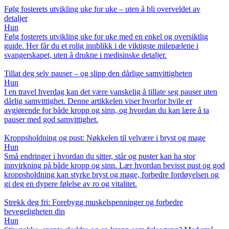
Følg fosterets utvikling uke for uke – uten å bli overveldet av
detaljer
Hun
Følg fosterets utvikling uke for uke med en enkel og oversiktlig
guide. Her får du et rolig innblikk i de viktigste milepælene i
svangerskapet, uten å drukne i medisinske detaljer.
Tillat deg selv pauser – og slipp den dårlige samvittigheten
Hun
I en travel hverdag kan det være vanskelig å tillate seg pauser uten
dårlig samvittighet. Denne artikkelen viser hvorfor hvile er
avgjørende for både kropp og sinn, og hvordan du kan lære å ta
pauser med god samvittighet.
Kroppsholdning og pust: Nøkkelen til velvære i bryst og mage
Hun
Små endringer i hvordan du sitter, står og puster kan ha stor
innvirkning på både kropp og sinn. Lær hvordan bevisst pust og god
kroppsholdning kan styrke bryst og mage, forbedre fordøyelsen og
gi deg en dypere følelse av ro og vitalitet.
Strekk deg fri: Forebygg muskelspenninger og forbedre
bevegeligheten din
Hun