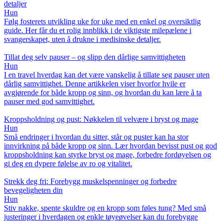
detaljer
Hun
Følg fosterets utvikling uke for uke med en enkel og oversiktlig
guide. Her får du et rolig innblikk i de viktigste milepælene i
svangerskapet, uten å drukne i medisinske detaljer.
Tillat deg selv pauser – og slipp den dårlige samvittigheten
Hun
I en travel hverdag kan det være vanskelig å tillate seg pauser uten
dårlig samvittighet. Denne artikkelen viser hvorfor hvile er
avgjørende for både kropp og sinn, og hvordan du kan lære å ta
pauser med god samvittighet.
Kroppsholdning og pust: Nøkkelen til velvære i bryst og mage
Hun
Små endringer i hvordan du sitter, står og puster kan ha stor
innvirkning på både kropp og sinn. Lær hvordan bevisst pust og god
kroppsholdning kan styrke bryst og mage, forbedre fordøyelsen og
gi deg en dypere følelse av ro og vitalitet.
Strekk deg fri: Forebygg muskelspenninger og forbedre
bevegeligheten din
Hun
Stiv nakke, spente skuldre og en kropp som føles tung? Med små
justeringer i hverdagen og enkle tøyeøvelser kan du forebygge