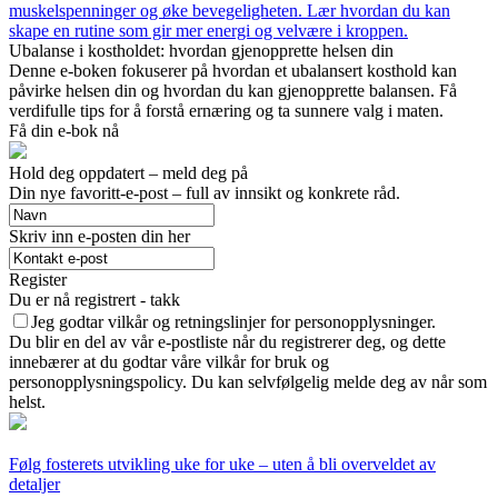
muskelspenninger og øke bevegeligheten. Lær hvordan du kan
skape en rutine som gir mer energi og velvære i kroppen.
Ubalanse i kostholdet: hvordan gjenopprette helsen din
Denne e-boken fokuserer på hvordan et ubalansert kosthold kan
påvirke helsen din og hvordan du kan gjenopprette balansen. Få
verdifulle tips for å forstå ernæring og ta sunnere valg i maten.
Få din e-bok nå
Hold deg oppdatert – meld deg på
Din nye favoritt-e-post – full av innsikt og konkrete råd.
Skriv inn e-posten din her
Register
Du er nå registrert - takk
Jeg godtar vilkår og retningslinjer for personopplysninger.
Du blir en del av vår e-postliste når du registrerer deg, og dette
innebærer at du godtar våre vilkår for bruk og
personopplysningspolicy. Du kan selvfølgelig melde deg av når som
helst.
Følg fosterets utvikling uke for uke – uten å bli overveldet av
detaljer