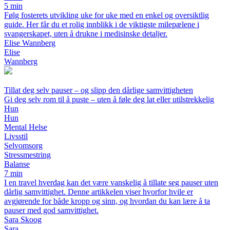
5 min
Følg fosterets utvikling uke for uke med en enkel og oversiktlig
guide. Her får du et rolig innblikk i de viktigste milepælene i
svangerskapet, uten å drukne i medisinske detaljer.
Elise Wannberg
Elise
Wannberg
Tillat deg selv pauser – og slipp den dårlige samvittigheten
Gi deg selv rom til å puste – uten å føle deg lat eller utilstrekkelig
Hun
Hun
Mental Helse
Livsstil
Selvomsorg
Stressmestring
Balanse
7 min
I en travel hverdag kan det være vanskelig å tillate seg pauser uten
dårlig samvittighet. Denne artikkelen viser hvorfor hvile er
avgjørende for både kropp og sinn, og hvordan du kan lære å ta
pauser med god samvittighet.
Sara Skoog
Sara