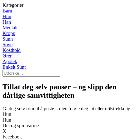
Kategorier
Barn
Hun
Han
Mentalt
Kropp
Sunn
Sove
Kosthold
Ører
Apotek
Enkelt Sunt
Tillat deg selv pauser – og slipp den
dårlige samvittigheten
Gi deg selv rom til å puste – uten å føle deg lat eller utilstrekkelig
Hun
Hun
Del og spre varme
X
Facebook