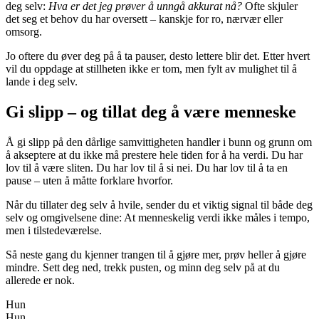
deg selv:
Hva er det jeg prøver å unngå akkurat nå?
Ofte skjuler
det seg et behov du har oversett – kanskje for ro, nærvær eller
omsorg.
Jo oftere du øver deg på å ta pauser, desto lettere blir det. Etter hvert
vil du oppdage at stillheten ikke er tom, men fylt av mulighet til å
lande i deg selv.
Gi slipp – og tillat deg å være menneske
Å gi slipp på den dårlige samvittigheten handler i bunn og grunn om
å akseptere at du ikke må prestere hele tiden for å ha verdi. Du har
lov til å være sliten. Du har lov til å si nei. Du har lov til å ta en
pause – uten å måtte forklare hvorfor.
Når du tillater deg selv å hvile, sender du et viktig signal til både deg
selv og omgivelsene dine: At menneskelig verdi ikke måles i tempo,
men i tilstedeværelse.
Så neste gang du kjenner trangen til å gjøre mer, prøv heller å gjøre
mindre. Sett deg ned, trekk pusten, og minn deg selv på at du
allerede er nok.
Hun
Hun