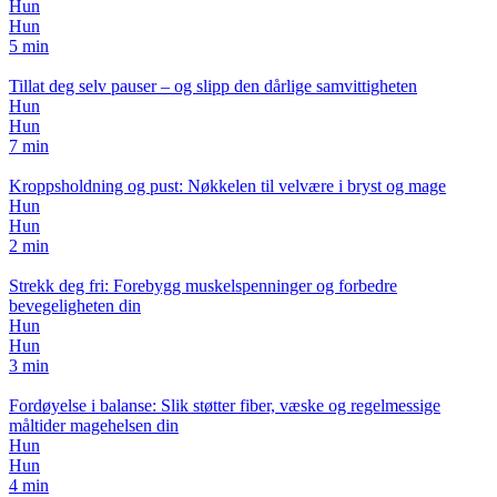
Hun
Hun
5 min
Tillat deg selv pauser – og slipp den dårlige samvittigheten
Hun
Hun
7 min
Kroppsholdning og pust: Nøkkelen til velvære i bryst og mage
Hun
Hun
2 min
Strekk deg fri: Forebygg muskelspenninger og forbedre
bevegeligheten din
Hun
Hun
3 min
Fordøyelse i balanse: Slik støtter fiber, væske og regelmessige
måltider magehelsen din
Hun
Hun
4 min