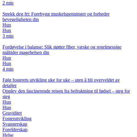
2 min
Strekk deg fri: Forebygg muskelspenninger og forbedre
bevegeligheten din
Hun
Hun
3 min
Fordøyelse i balanse: Slik støtter fiber, væske og regelmessige
måltider magehelsen din
Hun
Hun
4 min
Følg fosterets utvikling uke for uke – uten å bli overveldet av
detaljer
Opplev den fascinerende reisen fra befruktning til fødsel – steg for
steg
Hun
Hun
Graviditet
Fosterutvikling
Svangerskap
Foreldreskap
Helse