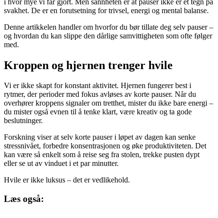
i hvor mye vi får gjort. Men sannheten er at pauser ikke er et tegn på
svakhet. De er en forutsetning for trivsel, energi og mental balanse.
Denne artikkelen handler om hvorfor du bør tillate deg selv pauser –
og hvordan du kan slippe den dårlige samvittigheten som ofte følger
med.
Kroppen og hjernen trenger hvile
Vi er ikke skapt for konstant aktivitet. Hjernen fungerer best i
rytmer, der perioder med fokus avløses av korte pauser. Når du
overhører kroppens signaler om tretthet, mister du ikke bare energi –
du mister også evnen til å tenke klart, være kreativ og ta gode
beslutninger.
Forskning viser at selv korte pauser i løpet av dagen kan senke
stressnivået, forbedre konsentrasjonen og øke produktiviteten. Det
kan være så enkelt som å reise seg fra stolen, trekke pusten dypt
eller se ut av vinduet i et par minutter.
Hvile er ikke luksus – det er vedlikehold.
Læs også: