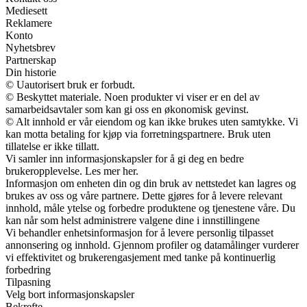
Mediesett
Reklamere
Konto
Nyhetsbrev
Partnerskap
Din historie
© Uautorisert bruk er forbudt.
© Beskyttet materiale. Noen produkter vi viser er en del av
samarbeidsavtaler som kan gi oss en økonomisk gevinst.
© Alt innhold er vår eiendom og kan ikke brukes uten samtykke. Vi
kan motta betaling for kjøp via forretningspartnere. Bruk uten
tillatelse er ikke tillatt.
Vi samler inn informasjonskapsler for å gi deg en bedre
brukeropplevelse. Les mer her.
Informasjon om enheten din og din bruk av nettstedet kan lagres og
brukes av oss og våre partnere. Dette gjøres for å levere relevant
innhold, måle ytelse og forbedre produktene og tjenestene våre. Du
kan når som helst administrere valgene dine i innstillingene
Vi behandler enhetsinformasjon for å levere personlig tilpasset
annonsering og innhold. Gjennom profiler og datamålinger vurderer
vi effektivitet og brukerengasjement med tanke på kontinuerlig
forbedring
Tilpasning
Velg bort informasjonskapsler
Bekrefte