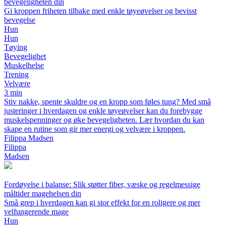
bevegeligheten din
Gi kroppen friheten tilbake med enkle tøyeøvelser og bevisst
bevegelse
Hun
Hun
Tøying
Bevegelighet
Muskelhelse
Trening
Velvære
3 min
Stiv nakke, spente skuldre og en kropp som føles tung? Med små
justeringer i hverdagen og enkle tøyeøvelser kan du forebygge
muskelspenninger og øke bevegeligheten. Lær hvordan du kan
skape en rutine som gir mer energi og velvære i kroppen.
Filippa Madsen
Filippa
Madsen
Fordøyelse i balanse: Slik støtter fiber, væske og regelmessige
måltider magehelsen din
Små grep i hverdagen kan gi stor effekt for en roligere og mer
velfungerende mage
Hun