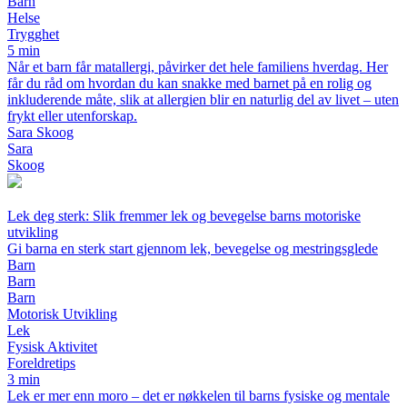
Barn
Helse
Trygghet
5 min
Når et barn får matallergi, påvirker det hele familiens hverdag. Her
får du råd om hvordan du kan snakke med barnet på en rolig og
inkluderende måte, slik at allergien blir en naturlig del av livet – uten
frykt eller utenforskap.
Sara Skoog
Sara
Skoog
Lek deg sterk: Slik fremmer lek og bevegelse barns motoriske
utvikling
Gi barna en sterk start gjennom lek, bevegelse og mestringsglede
Barn
Barn
Barn
Motorisk Utvikling
Lek
Fysisk Aktivitet
Foreldretips
3 min
Lek er mer enn moro – det er nøkkelen til barns fysiske og mentale