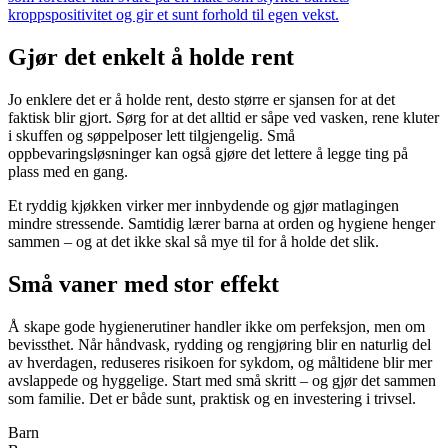
kroppspositivitet og gir et sunt forhold til egen vekst.
Gjør det enkelt å holde rent
Jo enklere det er å holde rent, desto større er sjansen for at det
faktisk blir gjort. Sørg for at det alltid er såpe ved vasken, rene kluter
i skuffen og søppelposer lett tilgjengelig. Små
oppbevaringsløsninger kan også gjøre det lettere å legge ting på
plass med en gang.
Et ryddig kjøkken virker mer innbydende og gjør matlagingen
mindre stressende. Samtidig lærer barna at orden og hygiene henger
sammen – og at det ikke skal så mye til for å holde det slik.
Små vaner med stor effekt
Å skape gode hygienerutiner handler ikke om perfeksjon, men om
bevissthet. Når håndvask, rydding og rengjøring blir en naturlig del
av hverdagen, reduseres risikoen for sykdom, og måltidene blir mer
avslappede og hyggelige. Start med små skritt – og gjør det sammen
som familie. Det er både sunt, praktisk og en investering i trivsel.
Barn