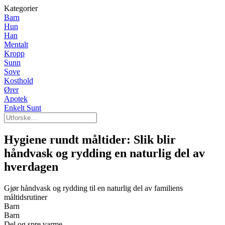
Kategorier
Barn
Hun
Han
Mentalt
Kropp
Sunn
Sove
Kosthold
Ører
Apotek
Enkelt Sunt
Hygiene rundt måltider: Slik blir
håndvask og rydding en naturlig del av
hverdagen
Gjør håndvask og rydding til en naturlig del av familiens
måltidsrutiner
Barn
Barn
Del og spre varme