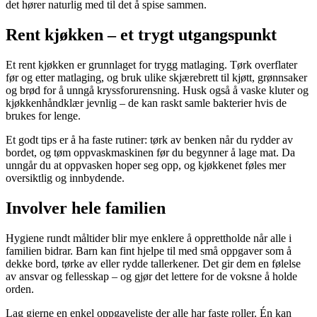
det hører naturlig med til det å spise sammen.
Rent kjøkken – et trygt utgangspunkt
Et rent kjøkken er grunnlaget for trygg matlaging. Tørk overflater
før og etter matlaging, og bruk ulike skjærebrett til kjøtt, grønnsaker
og brød for å unngå kryssforurensning. Husk også å vaske kluter og
kjøkkenhåndklær jevnlig – de kan raskt samle bakterier hvis de
brukes for lenge.
Et godt tips er å ha faste rutiner: tørk av benken når du rydder av
bordet, og tøm oppvaskmaskinen før du begynner å lage mat. Da
unngår du at oppvasken hoper seg opp, og kjøkkenet føles mer
oversiktlig og innbydende.
Involver hele familien
Hygiene rundt måltider blir mye enklere å opprettholde når alle i
familien bidrar. Barn kan fint hjelpe til med små oppgaver som å
dekke bord, tørke av eller rydde tallerkener. Det gir dem en følelse
av ansvar og fellesskap – og gjør det lettere for de voksne å holde
orden.
Lag gjerne en enkel oppgaveliste der alle har faste roller. Én kan