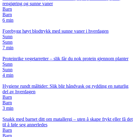
rengjøring og sunne vaner
Barn
Barn
6 min
Forebygg høyt blodtrykk med sunne vaner i hverdagen
Sunn
Sunn
7 min
Proteinrike vegetarretter – slik får du nok protein gjennom planter
Sunn
Sunn
4 min
Hygiene rundt måltider: Slik blir håndvask og rydding en naturlig
del av hverdagen
Barn
Barn
3 min
Snakk med barnet ditt om matallergi – uten å skape frykt eller få det
til å føle seg annerledes
Barn
Barn