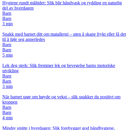
Hygiene rundt måltider: Slik blir håndvask og rydding en naturlig
del av hverdagen
Barn
Barn
3 min
Snakk med barnet ditt om matallergi – uten å skape frykt eller få det
til å føle seg annerledes
Barn
Barn
5 min
Lek deg sterk: Slik fremmer lek og bevegelse barns motoriske
utvikling
Barn
Barn
3 min
Når barnet spør om høyde og vekst – slik snakker du positivt om
kroppen
Barn
Barn
4 min
Mindre smitte i hverdagen: Slik forebygger god håndhygiene,