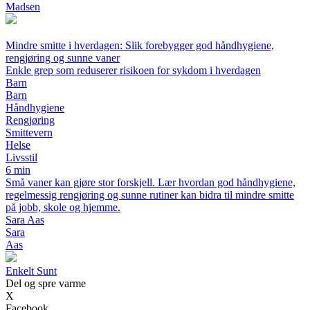
Madsen
Mindre smitte i hverdagen: Slik forebygger god håndhygiene,
rengjøring og sunne vaner
Enkle grep som reduserer risikoen for sykdom i hverdagen
Barn
Barn
Håndhygiene
Rengjøring
Smittevern
Helse
Livsstil
6 min
Små vaner kan gjøre stor forskjell. Lær hvordan god håndhygiene,
regelmessig rengjøring og sunne rutiner kan bidra til mindre smitte
på jobb, skole og hjemme.
Sara Aas
Sara
Aas
Enkelt Sunt
Del og spre varme
X
Facebook