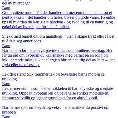
del av hverdagen
Barn
God hygiene rundt måltider handler om mer enn rene hender og et
pent kjøkken – det handler om helse, trivsel og gode vaner. Få enkle
tips til hvordan du kan gjøre håndvask og rydding til en naturlig og
enkel del av hverdagen for hele familien.
Snakk med barnet ditt om matallergi – uten å skape frykt eller få det
til å føle seg annerledes
Barn
Når et barn får matallergi, påvirker det hele familiens hverdag. Her
får du råd om hvordan du kan snakke med barnet på en rolig og
inkluderende måte, slik at allergien blir en naturlig del av livet – uten
frykt eller utenforskap.
Lek deg sterk: Slik fremmer lek og bevegelse barns motoriske
utvikling
Barn
Lek er mer enn moro – det er nøkkelen til barns fysiske og mentale
utvikling. Oppdag hvordan lek og bevegelse styrker motorikken,
fremmer selvtillit og legger grunnlaget for en aktiv livsstil.
Når barnet spør om høyde og vekst – slik snakker du positivt om
kroppen
Barn