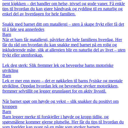
pent kjøkken – det handler om helse, trivsel og gode vaner. Få enkle
tips til hvordan du kan gjøre håndvask og rydding til en naturlig og
enkel del av hverdagen for hele familien.
Snakk med barnet ditt om matallergi – uten å skape frykt eller få det
til å føle seg annerledes
Barn
Når et barn får matallergi, påvirker det hele familiens hverdag. Her
får du råd om hvordan du kan snakke med barnet på en rolig og
inkluderende måte, slik at allergien blir en naturlig del av livet – uten
frykt eller utenforskap.
Lek deg sterk: Slik fremmer lek og bevegelse barns motoriske
utvikling
Barn
Lek er mer enn moro – det er nøkkelen til barns fysiske og mentale
utvikling. Oppdag hvordan lek og bevegelse styrker motorikken,
fremmer selvtillit og legger grunnlaget for en aktiv livsstil.
Når barnet spør om høyde og vekst – slik snakker du positivt om
kroppen
Barn
Barn legger merke til forskjeller i høyde og kropp tidlig, og
spørsmålene kommer gjerne plutselig. Her får du tips til hvordan du
som forelder kan svare på en måte som styrker barnets