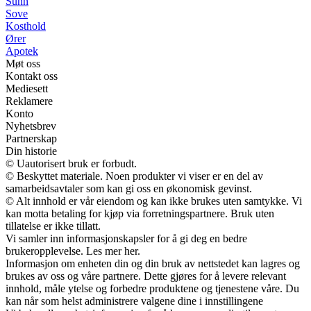
Sunn
Sove
Kosthold
Ører
Apotek
Møt oss
Kontakt oss
Mediesett
Reklamere
Konto
Nyhetsbrev
Partnerskap
Din historie
© Uautorisert bruk er forbudt.
© Beskyttet materiale. Noen produkter vi viser er en del av
samarbeidsavtaler som kan gi oss en økonomisk gevinst.
© Alt innhold er vår eiendom og kan ikke brukes uten samtykke. Vi
kan motta betaling for kjøp via forretningspartnere. Bruk uten
tillatelse er ikke tillatt.
Vi samler inn informasjonskapsler for å gi deg en bedre
brukeropplevelse. Les mer her.
Informasjon om enheten din og din bruk av nettstedet kan lagres og
brukes av oss og våre partnere. Dette gjøres for å levere relevant
innhold, måle ytelse og forbedre produktene og tjenestene våre. Du
kan når som helst administrere valgene dine i innstillingene