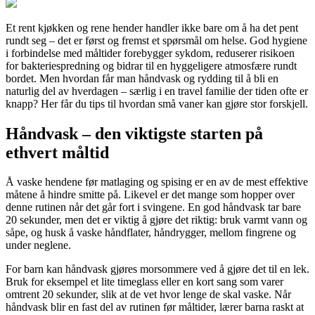
Et rent kjøkken og rene hender handler ikke bare om å ha det pent
rundt seg – det er først og fremst et spørsmål om helse. God hygiene
i forbindelse med måltider forebygger sykdom, reduserer risikoen
for bakteriespredning og bidrar til en hyggeligere atmosfære rundt
bordet. Men hvordan får man håndvask og rydding til å bli en
naturlig del av hverdagen – særlig i en travel familie der tiden ofte er
knapp? Her får du tips til hvordan små vaner kan gjøre stor forskjell.
Håndvask – den viktigste starten på
ethvert måltid
Å vaske hendene før matlaging og spising er en av de mest effektive
måtene å hindre smitte på. Likevel er det mange som hopper over
denne rutinen når det går fort i svingene. En god håndvask tar bare
20 sekunder, men det er viktig å gjøre det riktig: bruk varmt vann og
såpe, og husk å vaske håndflater, håndrygger, mellom fingrene og
under neglene.
For barn kan håndvask gjøres morsommere ved å gjøre det til en lek.
Bruk for eksempel et lite timeglass eller en kort sang som varer
omtrent 20 sekunder, slik at de vet hvor lenge de skal vaske. Når
håndvask blir en fast del av rutinen før måltider, lærer barna raskt at