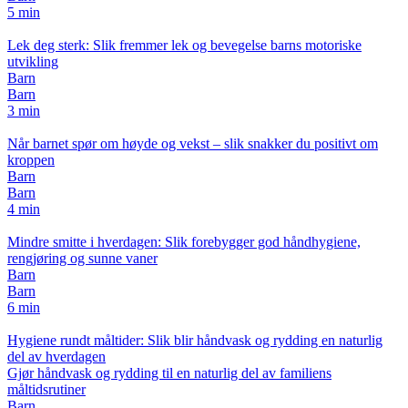
5 min
Lek deg sterk: Slik fremmer lek og bevegelse barns motoriske
utvikling
Barn
Barn
3 min
Når barnet spør om høyde og vekst – slik snakker du positivt om
kroppen
Barn
Barn
4 min
Mindre smitte i hverdagen: Slik forebygger god håndhygiene,
rengjøring og sunne vaner
Barn
Barn
6 min
Hygiene rundt måltider: Slik blir håndvask og rydding en naturlig
del av hverdagen
Gjør håndvask og rydding til en naturlig del av familiens
måltidsrutiner
Barn