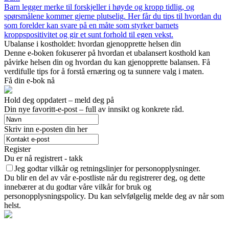
Barn legger merke til forskjeller i høyde og kropp tidlig, og
spørsmålene kommer gjerne plutselig. Her får du tips til hvordan du
som forelder kan svare på en måte som styrker barnets
kroppspositivitet og gir et sunt forhold til egen vekst.
Ubalanse i kostholdet: hvordan gjenopprette helsen din
Denne e-boken fokuserer på hvordan et ubalansert kosthold kan
påvirke helsen din og hvordan du kan gjenopprette balansen. Få
verdifulle tips for å forstå ernæring og ta sunnere valg i maten.
Få din e-bok nå
Hold deg oppdatert – meld deg på
Din nye favoritt-e-post – full av innsikt og konkrete råd.
Skriv inn e-posten din her
Register
Du er nå registrert - takk
Jeg godtar vilkår og retningslinjer for personopplysninger.
Du blir en del av vår e-postliste når du registrerer deg, og dette
innebærer at du godtar våre vilkår for bruk og
personopplysningspolicy. Du kan selvfølgelig melde deg av når som
helst.