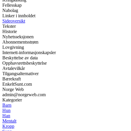
Fellesskap
Nabolag
Linker i innholdet
Sideoversikt
Tekster
Historie
Nyhetsseksjonen
Abonnementsstrøm
Lovgivning
Internett-informasjonskapsler
Beskyttelse av data
Opphavsrettsbeskyttelse
Avtalevilkår
Tilgangsalternativer
Bærekraft
EnkeltSunt.com
Norge Web
admin@norgeweb.com
Kategorier
Barn
Hun
Han
Mentalt
Kropp