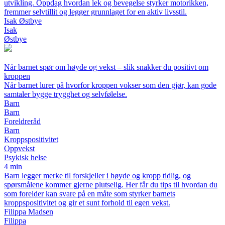
utvikling. Oppdag hvordan lek og bevegelse styrker motorikken,
fremmer selvtillit og legger grunnlaget for en aktiv livsstil.
Isak Østbye
Isak
Østbye
Når barnet spør om høyde og vekst – slik snakker du positivt om
kroppen
Når barnet lurer på hvorfor kroppen vokser som den gjør, kan gode
samtaler bygge trygghet og selvfølelse.
Barn
Barn
Foreldreråd
Barn
Kroppspositivitet
Oppvekst
Psykisk helse
4 min
Barn legger merke til forskjeller i høyde og kropp tidlig, og
spørsmålene kommer gjerne plutselig. Her får du tips til hvordan du
som forelder kan svare på en måte som styrker barnets
kroppspositivitet og gir et sunt forhold til egen vekst.
Filippa Madsen
Filippa