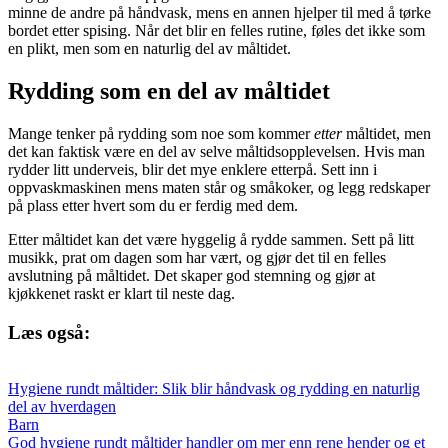
minne de andre på håndvask, mens en annen hjelper til med å tørke
bordet etter spising. Når det blir en felles rutine, føles det ikke som
en plikt, men som en naturlig del av måltidet.
Rydding som en del av måltidet
Mange tenker på rydding som noe som kommer
etter
måltidet, men
det kan faktisk være en del av selve måltidsopplevelsen. Hvis man
rydder litt underveis, blir det mye enklere etterpå. Sett inn i
oppvaskmaskinen mens maten står og småkoker, og legg redskaper
på plass etter hvert som du er ferdig med dem.
Etter måltidet kan det være hyggelig å rydde sammen. Sett på litt
musikk, prat om dagen som har vært, og gjør det til en felles
avslutning på måltidet. Det skaper god stemning og gjør at
kjøkkenet raskt er klart til neste dag.
Læs også:
Hygiene rundt måltider: Slik blir håndvask og rydding en naturlig
del av hverdagen
Barn
God hygiene rundt måltider handler om mer enn rene hender og et