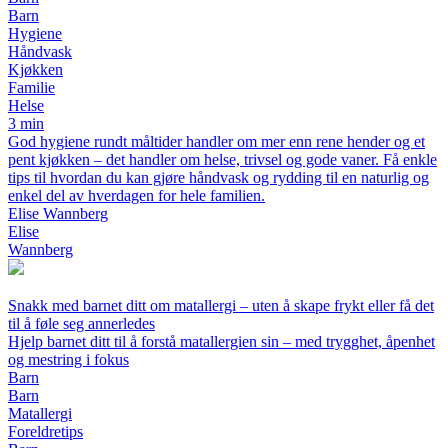
Barn
Hygiene
Håndvask
Kjøkken
Familie
Helse
3 min
God hygiene rundt måltider handler om mer enn rene hender og et
pent kjøkken – det handler om helse, trivsel og gode vaner. Få enkle
tips til hvordan du kan gjøre håndvask og rydding til en naturlig og
enkel del av hverdagen for hele familien.
Elise Wannberg
Elise
Wannberg
Snakk med barnet ditt om matallergi – uten å skape frykt eller få det
til å føle seg annerledes
Hjelp barnet ditt til å forstå matallergien sin – med trygghet, åpenhet
og mestring i fokus
Barn
Barn
Matallergi
Foreldretips