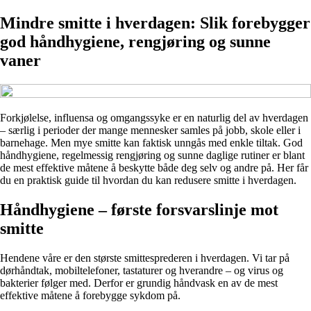
Mindre smitte i hverdagen: Slik forebygger
god håndhygiene, rengjøring og sunne
vaner
Forkjølelse, influensa og omgangssyke er en naturlig del av hverdagen
– særlig i perioder der mange mennesker samles på jobb, skole eller i
barnehage. Men mye smitte kan faktisk unngås med enkle tiltak. God
håndhygiene, regelmessig rengjøring og sunne daglige rutiner er blant
de mest effektive måtene å beskytte både deg selv og andre på. Her får
du en praktisk guide til hvordan du kan redusere smitte i hverdagen.
Håndhygiene – første forsvarslinje mot
smitte
Hendene våre er den største smittesprederen i hverdagen. Vi tar på
dørhåndtak, mobiltelefoner, tastaturer og hverandre – og virus og
bakterier følger med. Derfor er grundig håndvask en av de mest
effektive måtene å forebygge sykdom på.