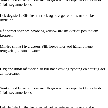
Snakk med barnet ditt om matallergi – uten å skape frykt eller få det til
å føle seg annerledes
Lek deg sterk: Slik fremmer lek og bevegelse barns motoriske
utvikling
Når barnet spør om høyde og vekst – slik snakker du positivt om
kroppen
Mindre smitte i hverdagen: Slik forebygger god håndhygiene,
rengjøring og sunne vaner
Hygiene rundt måltider: Slik blir håndvask og rydding en naturlig del
av hverdagen
Snakk med barnet ditt om matallergi – uten å skape frykt eller få det til
å føle seg annerledes
Lek deg sterk: Slik fremmer lek og bevegelse barns motoriske