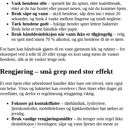
Vask hendene ofte
– spesielt før du spiser, etter toalettbesøk,
etter at du har hostet eller pusset nesen, og når du kommer hjem.
Bruk såpe og vann
– skyll hendene, såp dem inn i minst 20
sekunder, og husk å vaske mellom fingrene og rundt neglene.
Tørk hendene godt
– fuktige hender sprer lettere bakterier.
Bruk helst et rent håndkle eller papir.
Bruk hånddesinfeksjon når vann ikke er tilgjengelig
– velg
en sprit med minst 70 % alkohol, og gni hendene til de er tørre.
For barn kan håndvask gjøres til en vane gjennom lek og rutiner – for
eksempel ved å telle til 20 eller synge en kort sang mens de vasker
hendene, slik at de vasker lenge nok.
Rengjøring – små grep med stor effekt
Et rent hjem eller arbeidssted handler ikke bare om trivsel, men også
om helse. Virus og bakterier kan overleve i flere timer eller dager på
overflater, og derfor er regelmessig rengjøring viktig.
Fokuser på kontaktflater
– dørhåndtak, lysbrytere,
fjernkontroller, mobiltelefoner og kjøkkenbenker bør tørkes av
jevnlig.
Bruk vanlige rengjøringsmidler
– du trenger som regel ikke
desinfeksjon i hverdagen; såpe og vann fjerner det meste av