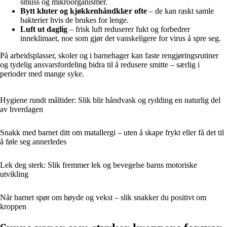
smuss og mikroorganismer.
Bytt kluter og kjøkkenhåndklær ofte
– de kan raskt samle
bakterier hvis de brukes for lenge.
Luft ut daglig
– frisk luft reduserer fukt og forbedrer
inneklimaet, noe som gjør det vanskeligere for virus å spre seg.
På arbeidsplasser, skoler og i barnehager kan faste rengjøringsrutiner
og tydelig ansvarsfordeling bidra til å redusere smitte – særlig i
perioder med mange syke.
Hygiene rundt måltider: Slik blir håndvask og rydding en naturlig del
av hverdagen
Snakk med barnet ditt om matallergi – uten å skape frykt eller få det til
å føle seg annerledes
Lek deg sterk: Slik fremmer lek og bevegelse barns motoriske
utvikling
Når barnet spør om høyde og vekst – slik snakker du positivt om
kroppen