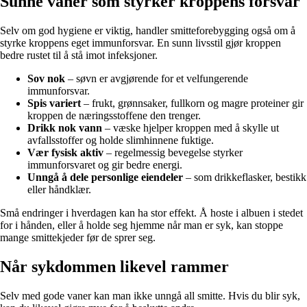
Sunne vaner som styrker kroppens forsvar
Selv om god hygiene er viktig, handler smitteforebygging også om å
styrke kroppens eget immunforsvar. En sunn livsstil gjør kroppen
bedre rustet til å stå imot infeksjoner.
Sov nok
– søvn er avgjørende for et velfungerende
immunforsvar.
Spis variert
– frukt, grønnsaker, fullkorn og magre proteiner gir
kroppen de næringsstoffene den trenger.
Drikk nok vann
– væske hjelper kroppen med å skylle ut
avfallsstoffer og holde slimhinnene fuktige.
Vær fysisk aktiv
– regelmessig bevegelse styrker
immunforsvaret og gir bedre energi.
Unngå å dele personlige eiendeler
– som drikkeflasker, bestikk
eller håndklær.
Små endringer i hverdagen kan ha stor effekt. Å hoste i albuen i stedet
for i hånden, eller å holde seg hjemme når man er syk, kan stoppe
mange smittekjeder før de sprer seg.
Når sykdommen likevel rammer
Selv med gode vaner kan man ikke unngå all smitte. Hvis du blir syk,