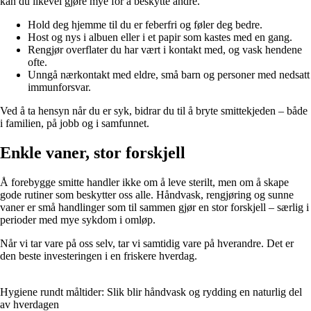
kan du likevel gjøre mye for å beskytte andre.
Hold deg hjemme til du er feberfri og føler deg bedre.
Host og nys i albuen eller i et papir som kastes med en gang.
Rengjør overflater du har vært i kontakt med, og vask hendene
ofte.
Unngå nærkontakt med eldre, små barn og personer med nedsatt
immunforsvar.
Ved å ta hensyn når du er syk, bidrar du til å bryte smittekjeden – både
i familien, på jobb og i samfunnet.
Enkle vaner, stor forskjell
Å forebygge smitte handler ikke om å leve sterilt, men om å skape
gode rutiner som beskytter oss alle. Håndvask, rengjøring og sunne
vaner er små handlinger som til sammen gjør en stor forskjell – særlig i
perioder med mye sykdom i omløp.
Når vi tar vare på oss selv, tar vi samtidig vare på hverandre. Det er
den beste investeringen i en friskere hverdag.
Hygiene rundt måltider: Slik blir håndvask og rydding en naturlig del
av hverdagen